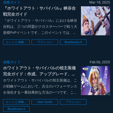
攻略ガイド
Mar 18, 2025
ること...
『ホワイトアウト・サバイバル』峡谷合
戦完全ガイド
『ホワイトアウト・サバイバル』における峡谷
合戦は、三つの同盟がクロスサーバーで戦う大
規模PvPイベントです。このイベントでは、建
物を占拠してポイントを稼ぎ、最終的に「氷封
ヒントと攻略法
アクション
BlueStacks X
宮殿」を制圧することが目標となります。戦略
的な部隊配置、燃料管理、同盟メンバーとの協
力が勝利の鍵となります。 この記事では、峡
攻略ガイド
Feb 06, 2025
谷...
ホワイトアウト・サバイバルの領主装備
完全ガイド：作成、アップグレード、ヒ
ント
ホワイトアウト・サバイバルの領主装備は、こ
の戦略ゲームにおいて、兵士のパフォーマンス
を強化する一番効果的な方法の一つです。この
システムにより、プレイヤーは、攻撃力や防御
ヒントと攻略法
Gear Guide
アクション
力のような兵士のステータスを強化することが
BlueStacks X
でき、強敵を倒すことができるより強いフォー