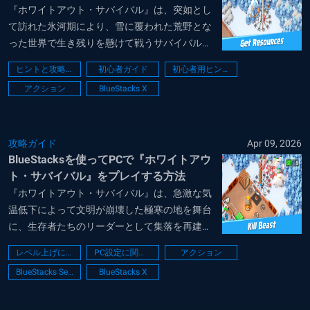
『ホワイトアウト・サバイバル』は、突如とし
て訪れた氷河期により、雪に覆われた荒野とな
った世界で生き残りを懸けて戦うサバイバルシ
ミュレーションです。プレイヤーは限られた資
ヒントと攻略法
初心者ガイド
初心者用ヒント
源をやりくりしながら、暖房設備の維持や避難
アクション
BlueStacks X
所の建設を行い、生存者たちの健康と幸福を守
る過酷な采配を振るうことになります。猛烈な
吹雪...
攻略ガイド
Apr 09, 2026
BlueStacksを使ってPCで『ホワイトアウ
ト・サバイバル』をプレイする方法
『ホワイトアウト・サバイバル』は、急激な気
温低下によって文明が崩壊した極寒の地を舞台
に、生存者たちのリーダーとして集落を再建し
ていく戦略シミュレーションゲームです。限ら
レベル上げに関するガイド
PC設定に関するガイド
アクション
れた資源を管理しながら、厳しい寒さを凌ぐた
BlueStacks Setup
BlueStacks X
めの大焚き火の維持や施設のアップグレードを
行い、時には凶暴な野獣や他の派閥との争いを
乗り...