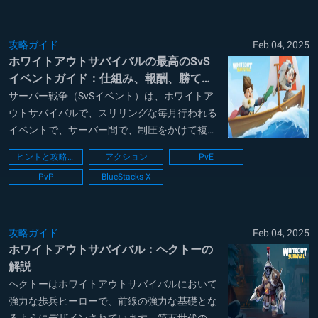
メーションを組むことができます。大溶鉱炉の
レベル...
攻略ガイド
Feb 04, 2025
ホワイトアウトサバイバルの最高のSvS
イベントガイド：仕組み、報酬、勝てる
戦略
サーバー戦争（SvSイベント）は、ホワイトア
ウトサバイバルで、スリリングな毎月行われる
イベントで、サーバー間で、制圧をかけて複数
日にわたって競い合うものです。この大きなイ
ヒントと攻略法
アクション
PvE
ベントは、準備と戦闘の２つの大きなフェーズ
PvP
BlueStacks X
に渡って、戦略を組み立て、協力し合うことが
求められています。成功するには、緻密な計画
とチ...
攻略ガイド
Feb 04, 2025
ホワイトアウトサバイバル：ヘクトーの
解説
ヘクトーはホワイトアウトサバイバルにおいて
強力な歩兵ヒーローで、前線の強力な基礎とな