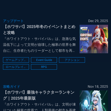
アップデート
Dec 29, 2025
【ホワサバ】2025年冬のイベントまとめ
と攻略
『ホワイトアウト・サバイバル』は、急激な気
温低下によって文明が崩壊した極寒の世界を舞
台に、生存者たちのリーダーとして都市を再建
していくサバイバルシミュレーションゲームで
ゲームアップデート
Event Guide
アクション
す。プレイヤーの最大の任務は、都市の中心に
ロールプレイング
RPG
ある大溶鉱炉を絶やさず稼働させ、凍てつく寒
さから住民たちの命を守り抜くことにありま
す。限ら...
攻略ガイド
Nov 18, 2025
【ホワサバ】最強キャラクターランキン
グ｜2025年最新版
『ホワイトアウト・サバイバル』は、文明が凍
りついた極寒の世界で、人類最後の都市を再建