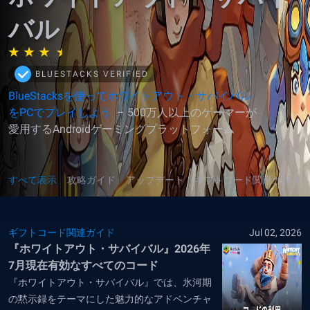
バル
BLUESTACKS VERIFIED
BlueStacksを使ってホワイトアウト・サバイバル
をPCでプレイしよう
– 500万人以上のゲーマーが
愛用するAndroidゲーミングプラットフォーム
すべて表示
攻略ガイド
アップデート
ギフトコード関連ガイド
ギフトコード関連ガイド
Jul 02, 2026
『ホワイトアウト・サバイバル』2026年
7月現在有効なすべてのコード
『ホワイトアウト・サバイバル』では、氷河期
の黙示録をテーマにした魅力的なアドベンチャ