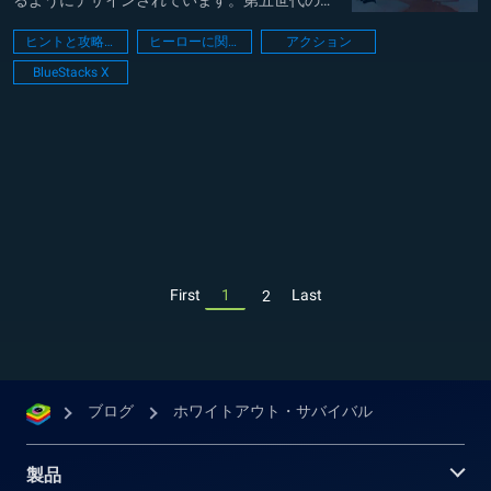
るようにデザインされています。第五世代のヒ
ーローとして、ヘクトーは、探索と戦闘の両方
ヒントと攻略法
ヒーローに関するガイド
アクション
の場面で輝き、耐久性、範囲攻撃ダメージ、兵
BlueStacks X
士強化を併せ持ち、勝利を確実にします。グル
ープを引き連れてるにしろ、要塞を守るにし
ろ、Pv...
First
1
Last
2
ブログ
ホワイトアウト・サバイバル
製品