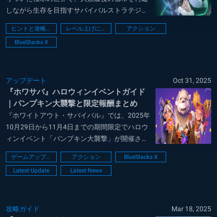
しながら生存を目指すサバイバルストラテジー
ゲームです。プレイヤーは凍てつく荒野に建つ
ヒントと攻略法
レベル上げに関するガイド
アクション
炉を中心に基地を発展させ、食糧や木材、鉄な
BlueStacks X
どの限られた資源を管理しながら人口を増やし
ていきます。寒波や暴風雪が周期的に襲いかか
り、住...
アップデート
Oct 31, 2025
『ホワサバ』ハロウィンイベントガイド
｜パンプキン大襲撃と限定報酬まとめ
『ホワイトアウト・サバイバル』では、2025年
10月29日から11月4日までの期間限定でハロウ
ィンイベント「パンプキン大襲撃」が開催され
ています。 本イベントでは、マップ上に現れる
ゲームアップデート
アクション
BlueStacks X
パンプキンモンスターの討伐や、ハロウィン限
Latest Update
Latest News
定アイテムを集めることで特別な報酬を獲得で
きます。さらに、並行開催される「カー...
攻略ガイド
Mar 18, 2025