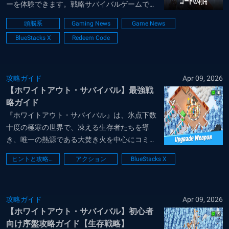
ーを体験できます。戦略サバイバルゲームであ
るため、プレイヤーはシェルターを見つけ、ゼ
頭脳系
Gaming News
Game News
ロから人類の存続を高めるために開発する必要
BlueStacks X
Redeem Code
があります。他の生存者と協力し、母なる自然
から資源を刈り取りながら、日々のニーズを満
たすた...
攻略ガイド
Apr 09, 2026
【ホワイトアウト・サバイバル】最強戦
略ガイド
『ホワイトアウト・サバイバル』は、氷点下数
十度の極寒の世界で、凍える生存者たちを導
き、唯一の熱源である大焚き火を中心にコミュ
ニティを再建していく管理運営RPGです。単な
ヒントと攻略法
アクション
BlueStacks X
る都市建設にとどまらず、法典の制定や物資の
配分といったリーダーとしての冷徹かつ賢明な
判断が求められ、一歩間違えれば集落が崩壊す
攻略ガイド
Apr 09, 2026
る緊...
【ホワイトアウト・サバイバル】初心者
向け序盤攻略ガイド【生存戦略】