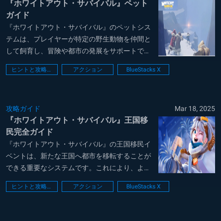
『ホワイトアウト・サバイバル』ペット
ガイド
『ホワイトアウト・サバイバル』のペットシス
テムは、プレイヤーが特定の野生動物を仲間と
して飼育し、冒険や都市の発展をサポートでき
る機能です。ペットにはそれぞれ異なるスキル
ヒントと攻略法
アクション
BlueStacks X
があり、戦闘や資源収集、施設建設の効率を向
上させる役割を持っています。ペットの育成を
進めることで、より強力な効果を得ることがで
攻略ガイド
Mar 18, 2025
き、ゲ...
『ホワイトアウト・サバイバル』王国移
民完全ガイド
『ホワイトアウト・サバイバル』の王国移民イ
ベントは、新たな王国へ都市を移転することが
できる重要なシステムです。これにより、より
強力な同盟に参加したり、戦況の有利な王国へ
ヒントと攻略法
アクション
BlueStacks X
移動したりすることが可能となります。王国移
民は個人の戦略だけでなく、同盟全体の勢力に
も大きな影響を与えるため、慎重に計画を立て