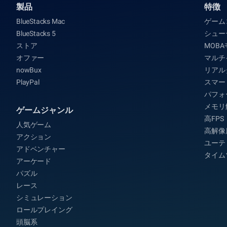
製品
特徴
BlueStacks Mac
ゲーム
BlueStacks 5
シュー
ストア
MOB
オファー
マルチ
nowBux
リアル
PlayPal
スマー
パフォ
メモリ
ゲームジャンル
高FPS
人気ゲーム
高解像
アクション
ユーテ
アドベンチャー
タイム
アーケード
パズル
レース
シミュレーション
ロールプレイング
頭脳系