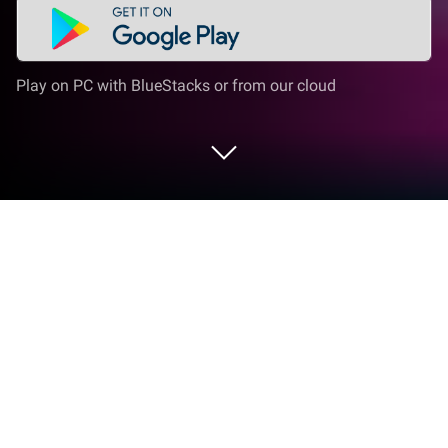
Play on PC with BlueStacks or from our cloud
Play Kpopsies on PC or Mac
Kpopsies – Hatch Your Unicorn Idol ialah permainan
pendidikan yang dibangunkan oleh TutoTOONS.
BlueStacks merupakan pemain aplikasi terbaik
untuk membuka permainan aplikasi Android ini di
PC anda bagi pengalaman permainan yang lebih