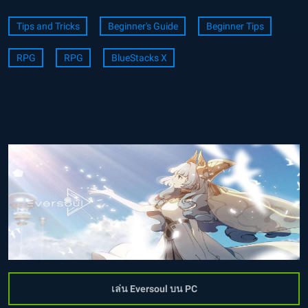
Tips and Tricks
Beginner's Guide
Beginner Tips
RPG
RPG
BlueStacks X
เล่น Eversoul บน PC