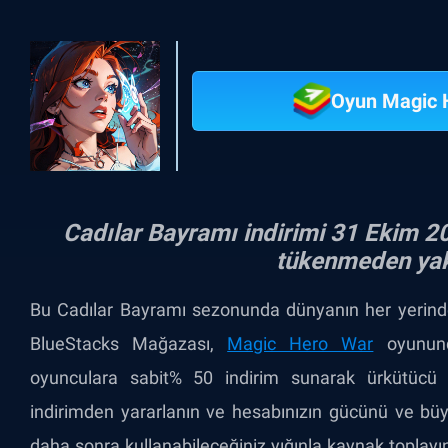
Oyun Magic 
Cadılar Bayramı indirimi 31 Ekim 20
tükenmeden yak
Bu Cadılar Bayramı sezonunda dünyanın her yerindeki
BlueStacks Mağazası,
Magic Hero War
oyunund
oyunculara sabit% 50 indirim sunarak ürkütücü gec
indirimden yararlanın ve hesabınızın gücünü ve büy
daha sonra kullanabileceğiniz yığınla kaynak toplay