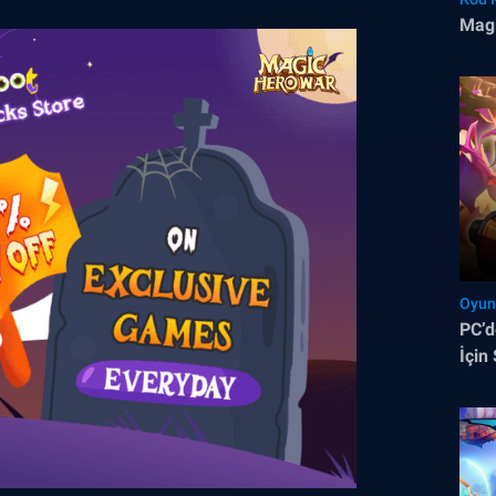
Magi
Oyun
PC’d
İçin