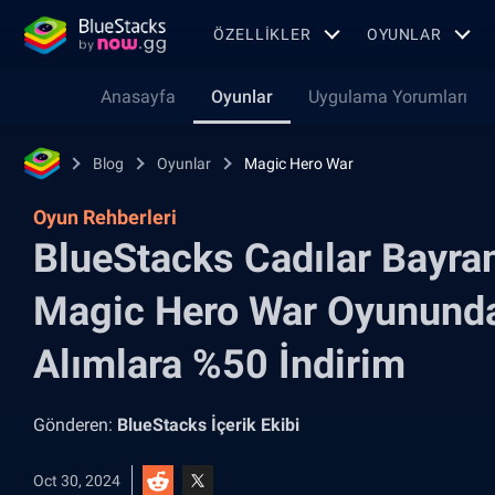
ÖZELLIKLER
OYUNLAR
Anasayfa
Oyunlar
Uygulama Yorumları
Blog
Oyunlar
Magic Hero War
Oyun Rehberleri
BlueStacks Cadılar Bayra
Magic Hero War Oyununda
Alımlara %50 İndirim
Gönderen:
BlueStacks İçerik Ekibi
Oct 30, 2024