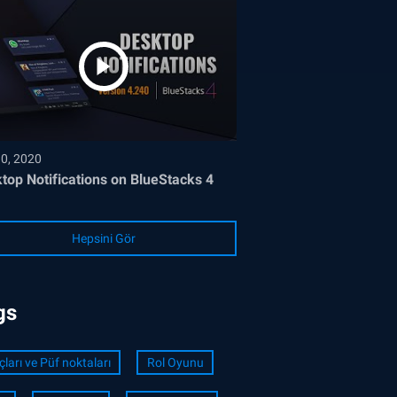
30, 2020
top Notifications on BlueStacks 4
Hepsini Gör
gs
çları ve Püf noktaları
Rol Oyunu