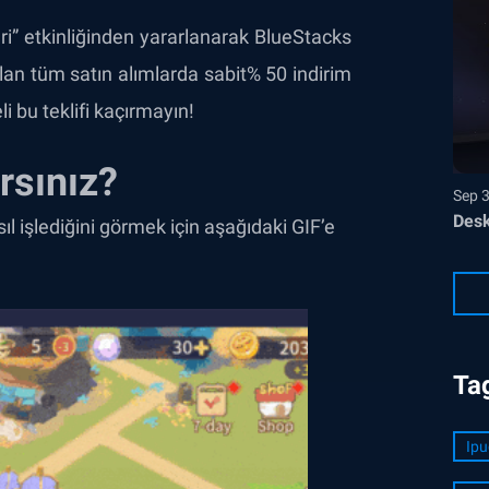
ri” etkinliğinden yararlanarak BlueStacks
n tüm satın alımlarda sabit% 50 indirim
eli bu teklifi kaçırmayın!
rsınız?
Sep 
Desk
ıl işlediğini görmek için aşağıdaki GIF’e
Ta
Ipu