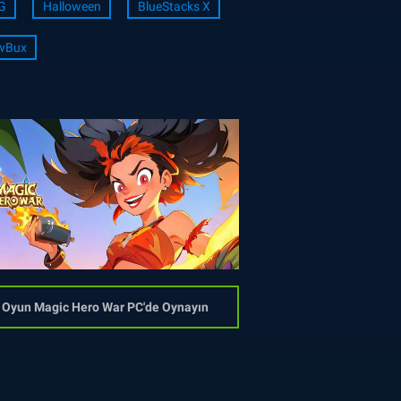
G
Halloween
BlueStacks X
wBux
Oyun Magic Hero War PC'de Oynayın