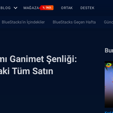
BLOG
MAĞAZA
ORTAK
DESTEK
% IND.
BlueStacks'in İçindekiler
BlueStacks Geçen Hafta
Günc
Bun
mı Ganimet Şenliği:
ki Tüm Satın
Kod 