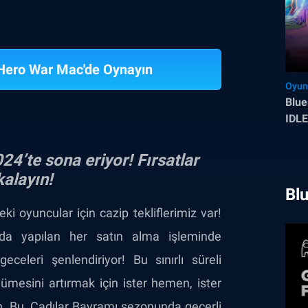
Hero War Mac'de Oynayın
Oyun
Blue
IDLE
24’te sona eriyor! Fırsatlar
alayın!
Blu
 oyuncular için cazip tekliflerimiz var!
a yapılan her satın alma işleminde
eleri şenlendiriyor! Bu sınırlı süreli
ümesini artırmak için ister hemen, ister
ın. Bu, Cadılar Bayramı sezonunda geçerli