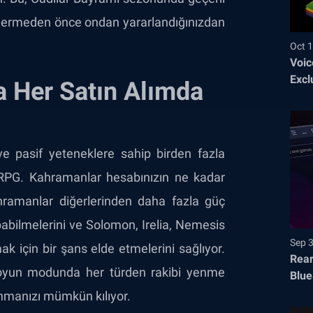
ona ermeden önce ondan yararlandığınızdan
Oct 1
Voic
Excl
 Her Satın Alımda
ve pasif yeteneklere sahip birden fazla
l RPG. Kahramanlar hesabınızın ne kadar
kahramanlar diğerlerinden daha fazla güç
apabilmelerini ve Solomon, Irelia, Nemesis
Sep 
k için bir şans elde etmelerini sağlıyor.
Rear
oyun modunda her türden rakibi yenme
Blue
anmanızı mümkün kılıyor.