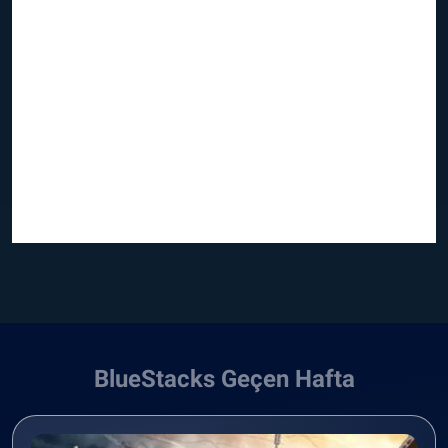
BlueStacks Geçen Hafta