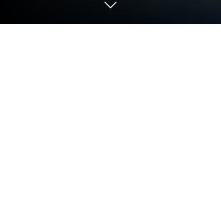
PCまたはMacでザ・グランドマフィ
ア：ナルコス新コラボをプレイする
ザ・グランドマフィア：ナルコス新コラボは、
Phantix Games開発のマフィアシミュレーションゲ
ームです。BlueStacksのアプリプレイヤーを使っ
て、PCやMacでアンドロイド専用ゲームをプレイ
しましょう。最高のパフォーマンスを引きだせ、よ
り没入感の高い体験をすることが可能となっていま
す。
ゲームについて