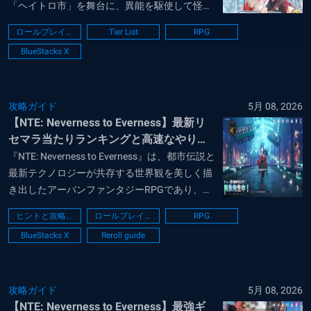
「ヘイトロ市」を舞台に、異能を駆使して怪異
に立ち向かうアーバンファンタジー・オープン
ロールプレイング
Tier List
RPG
ワールドRPGであり、スタイリッシュなアクシ
BlueStacks X
ョンバトルと自由度の高い都市生活が融合した
次世代のゲーム体験...
攻略ガイド
5月 08, 2026
【NTE: Neverness to Everness】最新リ
セマラ当たりランキングと高速なやり方
【ネバエバ】
『NTE: Neverness to Everness』は、都市伝説と
最新テクノロジーが共存する世界観を美しく描
き出したアーバンファンタジーRPGであり、プ
レイヤーは特殊な能力を持つキャラクターを操
ヒントと攻略法
ロールプレイング
RPG
作して都市に潜む異変を解決しながら、自分だ
BlueStacks X
Reroll guide
けの拠点作りや街中でのドライブを楽しむとい
った多角的なプレ...
攻略ガイド
5月 08, 2026
【NTE: Neverness to Everness】最強ギ