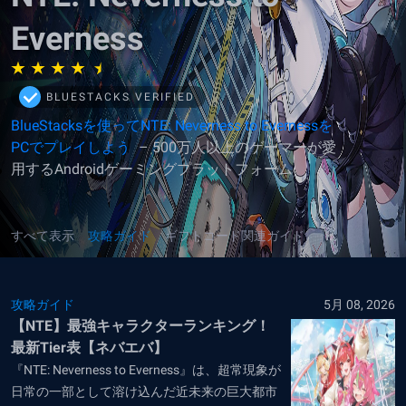
Everness
BLUESTACKS VERIFIED
BlueStacksを使ってNTE: Neverness to Evernessを
PCでプレイしよう
– 500万人以上のゲーマーが愛
用するAndroidゲーミングプラットフォーム
すべて表示
攻略ガイド
ギフトコード関連ガイド
攻略ガイド
5月 08, 2026
【NTE】最強キャラクターランキング！
最新Tier表【ネバエバ】
『NTE: Neverness to Everness』は、超常現象が
日常の一部として溶け込んだ近未来の巨大都市