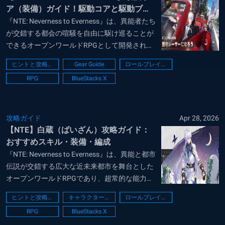
ア（装備）ガイド！駆動コアと駆動ブロ
ックの仕組み
『NTE: Neverness to Everness』は、異能者たち
が交錯する都会の喧騒を自由に駆け巡ることが
できるオープンワールドRPGとして開発されて
おり、異能力を用いた爽快な戦闘システムはも
ヒントと攻略法
Gear Guide
ロールプレイング
ちろんのこと、愛車のカスタマイズや不動産の
RPG
BlueStacks X
経営といった細部まで作り込まれた生活シミュ
レーション要素を...
攻略ガイド
Apr 28, 2026
【NTE】白蔵（ばいざん）攻略ガイド：
おすすめスキル・装備・編成
『NTE: Neverness to Everness』は、異能と都市
伝説が交錯する広大な近未来都市を舞台とした
オープンワールドRPGであり、超常的な能力を
操る爽快なアクションバトルに加えて自慢の愛
ヒントと攻略法
キャラクターに関するガイド
ロールプレイング
車を改造したり都市の物件を所有するといった
RPG
BlueStacks X
自由度の高いライフスタイルを楽しむことがで