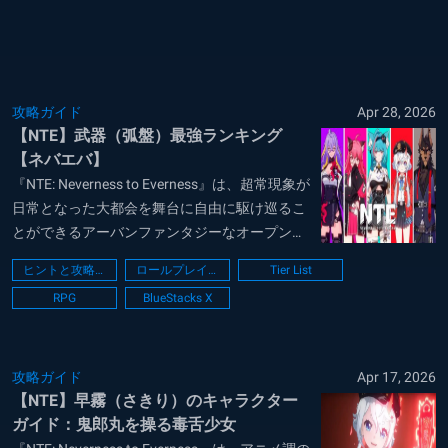
きます。次世代のゲ...
攻略ガイド
Apr 28, 2026
【NTE】武器（弧盤）最強ランキング
【ネバエバ】
『NTE: Neverness to Everness』は、超常現象が
日常となった大都会を舞台に自由に駆け巡るこ
とができるアーバンファンタジーなオープンワ
ールドRPGであり、プレイヤーは異能を駆使し
ヒントと攻略法
ロールプレイング
Tier List
たスタイリッシュなリアルタイムバトルを楽し
RPG
BlueStacks X
みながら自分だけの車を自由にカスタマイズし
たり多種多様な不動...
攻略ガイド
Apr 17, 2026
【NTE】早霧（さきり）のキャラクター
ガイド：鬼郎丸を操る毒舌少女