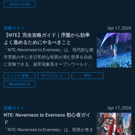
Gacha Guide
街に溶け込み、突如として現れる非日常的な事
象を解決しながら、自...
攻略ガイド
Apr 17, 2026
【NTE】完全攻略ガイド｜序盤から効率
よく進めるためにやるべきこと
『NTE: Neverness to Everness』は、現代的な都
市景観の中に非日常的な怪異が潜む世界を自由
に冒険できる、超常現象系オープンワールド
RPGとして注目を集めています。プレイヤーは
ヒントと攻略法
ロールプレイング
RPG
鑑定士として奇妙な現象を調査しながら、仲間
BlueStacks X
と共にスタイリッシュなアクションバトルを繰
り広げ、都市の秩序を...
攻略ガイド
Apr 17, 2026
NTE: Neverness to Everness 初心者ガイ
ド
『NTE: Neverness to Everness』は、怪異が巻き