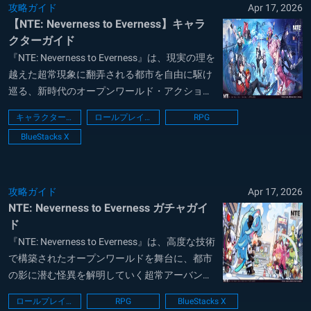
攻略ガイド
Apr 17, 2026
【NTE: Neverness to Everness】キャラ
クターガイド
『NTE: Neverness to Everness』は、現実の理を
越えた超常現象に翻弄される都市を自由に駆け
巡る、新時代のオープンワールド・アクション
RPGです。異能者たちが織り成す重厚なシナリ
キャラクターに関するガイド
ロールプレイング
RPG
オと、ハイスピードで爽快感溢れるバトルシス
BlueStacks X
テムが魅力ですが、本作の真骨頂は生活の細部
にまで至る自由度の...
攻略ガイド
Apr 17, 2026
NTE: Neverness to Everness ガチャガイ
ド
『NTE: Neverness to Everness』は、高度な技術
で構築されたオープンワールドを舞台に、都市
の影に潜む怪異を解明していく超常アーバン
RPGとして、圧倒的な体験を提供します。プレ
ロールプレイング
RPG
BlueStacks X
イヤーは特殊な力を備えたエージェントとして