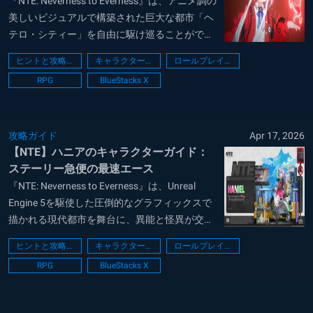
『NTE: Neverness to Everness』は、アニメ調の
美しいビジュアルで構築された巨大な都市「ヘ
テロ・シティー」を自由に駆け巡ることができ
る、次世代のオープンワールドRPGです。超常
ヒントと攻略法
キャラクターに関するガイド
ロールプレイング
現象（アノマリー）を解決するスリリングな戦
RPG
BlueStacks X
闘システムに加え、自分好みに車を改造して街
をドライブしたり、...
攻略ガイド
Apr 17, 2026
【NTE】ハニアのキャラクターガイド：
ステーリー急便の最速エース
『NTE: Neverness to Everness』は、Unreal
Engine 5を駆使した圧倒的なグラフィックスで
描かれる現代都市を舞台に、異能と怪異が交錯
する物語を体験できるアーバンオープンワール
ヒントと攻略法
キャラクターに関するガイド
ロールプレイング
ドRPGです。プレイヤーは超常現象を調査する
RPG
BlueStacks X
「鑑定士」として、スタイリッシュなアクショ
ンバト...