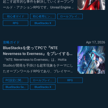
起こす超常的な事件を解決していくオープンワ
ールド・アクションRPGです。Unreal Engine 5
による緻密な描写が没入感を高めており、プレ
初心者ガイド
初心者用ヒント
ロールプレイング
イヤーは都市の守護者として戦う一方で、多種
RPG
BlueStacks X
多様なスポーツカーのチューニングやマイホー
ム...
攻略ガイド
Apr 17, 2026
BlueStacksを使ってPCで『NTE
Neverness to Everness』をプレイする方
法
『NTE: Neverness to Everness』は、Hotta
Studioが開発を手掛ける超常現象をテーマにし
たオープンワールドRPGであり、プレイヤーは
異能が日常に溶け込んだ大都市を舞台に未知の
PC設定に関するガイド
ロールプレイング
RPG
怪異へと立ち向かいます。最先端のUnreal
BlueStacks Setup
BlueStacks X
Engine 5を採用した圧倒的なグラフィックス...