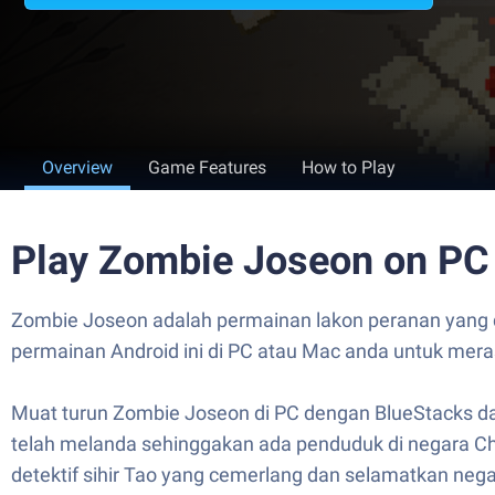
Overview
Game Features
How to Play
Play Zombie Joseon on PC
Zombie Joseon adalah permainan lakon peranan yang d
permainan Android ini di PC atau Mac anda untuk mer
Muat turun Zombie Joseon di PC dengan BlueStacks da
telah melanda sehinggakan ada penduduk di negara Ch
detektif sihir Tao yang cemerlang dan selamatkan neg