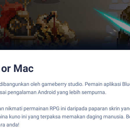
 or Mac
ibangunkan oleh gameberry studio. Pemain aplikasi Blu
asai pengalaman Android yang lebih sempurna.
n nikmati permainan RPG ini daripada paparan skrin yan
ina kuno ini yang terpaksa memakan daging manusia. B
ara anda!