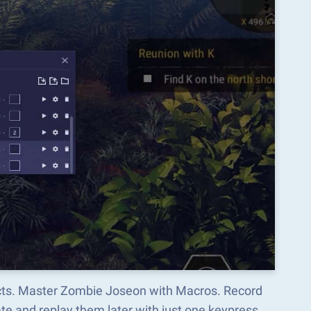
ects. Master Zombie Joseon with Macros. Record
e and replay them later with just one keypress.