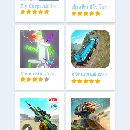
Fly Corp: Airline Manager
ดาวน์โหลด
ดาวน์โหลด
เบ็นเท็น ฮีโร่ โอมนิทริกซ์
Melon Stick War Playground
ดาวน์โหลด
ดาวน์โหลด
ยูโร แกรนด์ รถบรรทุก เกม 