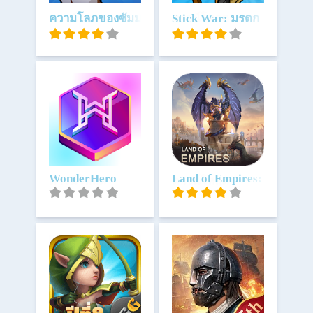
ดาวน์โหลด
ความโลภของซัมมอนเนอร์
ดาวน์โหลด
Stick War: มรดก
WonderHero
Land of Empires: Immorta
ดาวน์โหลด
ดาวน์โหลด