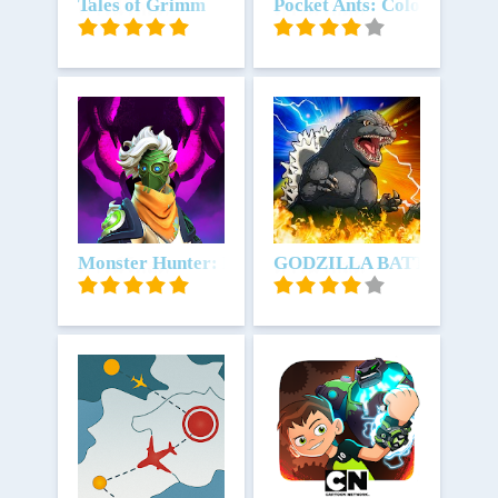
Tales of Grimm
Pocket Ants: Colony Simul
ดาวน์โหลด
ดาวน์โหลด
Monster Hunter: Fighting Games
GODZILLA BATTLE LIN
ดาวน์โหลด
ดาวน์โหลด