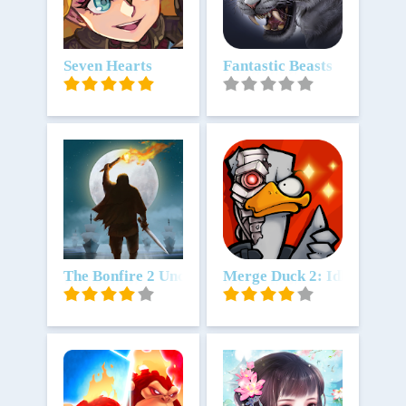
Seven Hearts
Fantastic Beasts
ดาวน์โหลด
ดาวน์โหลด
The Bonfire 2 Uncharted Shores
Merge Duck 2: Idle RPG
ดาวน์โหลด
ดาวน์โหลด