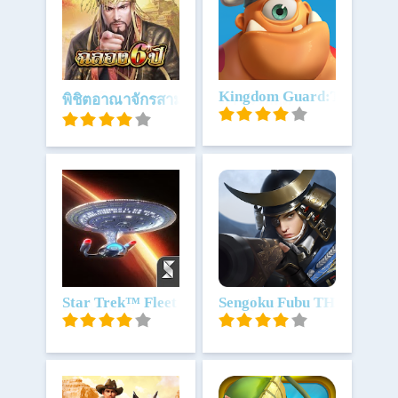
Kingdom Guard:Tower Def
ดาวน์โหลด
พิชิตอาณาจักรสามก๊ก
ดาวน์โหลด
Star Trek™ Fleet Command
Sengoku Fubu TH
ดาวน์โหลด
ดาวน์โหลด