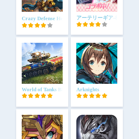
アーテリーギア-機動戦姫-
ดาวน์โหลด
Crazy Defense Heroes ป้องกันหอ
ดาวน์โหลด
World of Tanks Blitz
Arknights
ดาวน์โหลด
ดาวน์โหลด