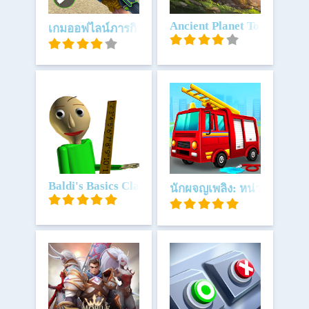
Ancient Planet Tower Defen
ดาวน์โหลด
เกมออฟไลน์ภารกิจคอมมานโดต่อต้านการก่อการร้าย
ดาวน์โหลด
Baldi's Basics Classic
ดาวน์โหลด
ดาวน์โหลด
นักผจญเพลิง: หน่วยกู้ภัย อู่ล