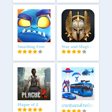
Smashing Four
War and Magic: Kingdom 
ดาวน์โหลด
ดาวน์โหลด
Plague of Z
ดาวน์โหลด
ดาวน์โหลด
เกมหุ่นยนต์รถบัสตำรวจ