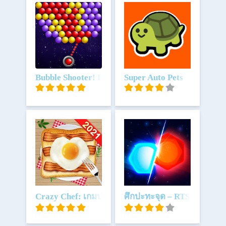
Bubble Shooter! Extreme
Super Auto Pets
ดาวน์โหลด
ดาวน์โหลด
ดาวน์โหลด
Crazy Chef: เกมปรุงอาหารภัตตาคารจานด่วน
ดาวน์โหลด
ศึกปะทะจุด – RTS 1 ต่อ 1