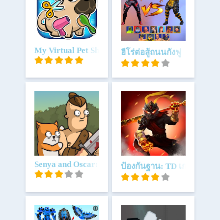
My Virtual Pet Shop: Take Care of Pets & Animals
ดาวน์โหลด
ดาวน์โหลด
ฮีโร่ต่อสู้ถนนกังฟู
Senya and Oscar: The Fearless Adventure.
ดาวน์โหลด
ดาวน์โหลด
ป้องกันฐาน: TD เกมส์ออฟไล