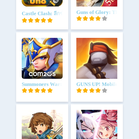
Guns of Glory: The Iron M
ดาวน์โหลด
Castle Clash: ลีกขั้นเทพ
ดาวน์โหลด
Summoners War: Lost Centuria
GUNS UP! Mobile
ดาวน์โหลด
ดาวน์โหลด