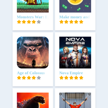
Monsters War: Epic TD Strategy
Make money and earn rewa
ดาวน์โหลด
ดาวน์โหลด
Age of Colossus
Nova Empire
ดาวน์โหลด
ดาวน์โหลด