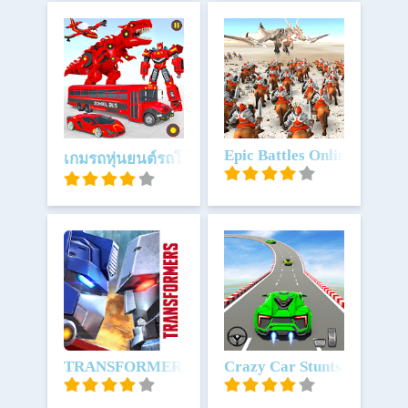
Epic Battles Online
ดาวน์โหลด
เกมรถหุ่นยนต์รถโรงเรียน
ดาวน์โหลด
TRANSFORMERS: Earth Wars
Crazy Car Stunts: Car Ga
ดาวน์โหลด
ดาวน์โหลด