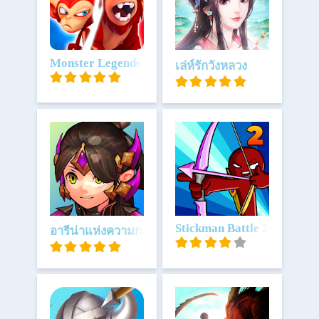
Monster Legends
ดาวน์โหลด
ดาวน์โหลด
เล่ห์รักวังหลวง
Stickman Battle 2: Empire
ดาวน์โหลด
อารีน่าแห่งความกล้า
ดาวน์โหลด