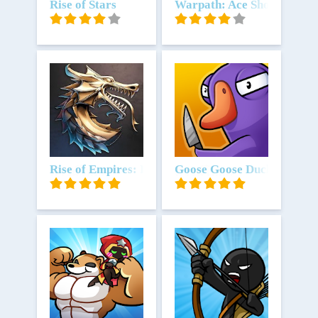
Rise of Stars
Warpath: Ace Shooter
ดาวน์โหลด
ดาวน์โหลด
Rise of Empires: Ice and Fire
Goose Goose Duck
ดาวน์โหลด
ดาวน์โหลด