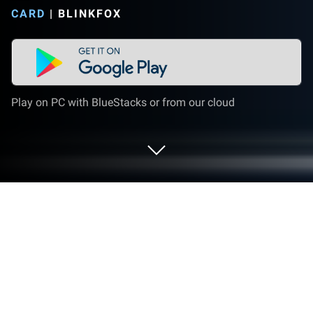
CARD
|
BLINKFOX
Play on PC with BlueStacks or from our cloud
Play ローグライクカードバトル on
PC or Mac
Join millions to experience ローグライクカードバト
ル, an exciting Card game from BlinkFox. With