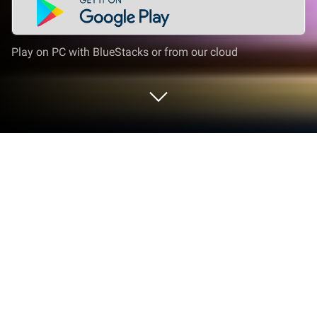
Play on PC with BlueStacks or from our cloud
Play モンスターコレクト ～時空を旅
する冒険記～ on PC or Mac
Explore a whole new adventure with モンスターコレ
クト ～時空を旅する冒険記～, a Role Playing game
created by MX.Inc. Experience great gameplay with
BlueStacks, the most popular gaming platform to