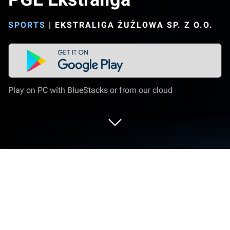
SPORTS
|
EKSTRALIGA ŻUŻLOWA SP. Z O.O.
Play on PC with BlueStacks or from our cloud
Play PGE Ekstraliga on PC or Mac
Bring your A-game to PGE Ekstraliga, the Sports
game sensation from Ekstraliga Żużlowa sp. z o.o..