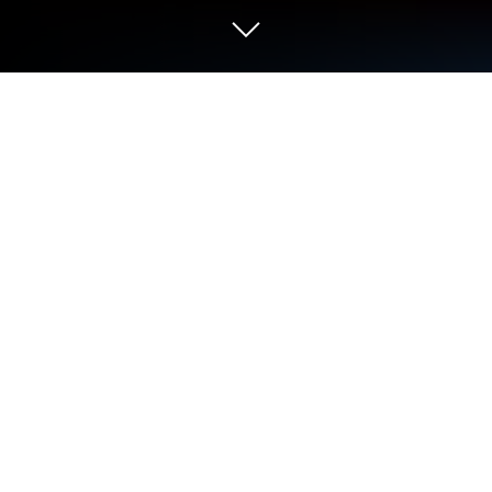
Play インフィニティ キングダム-諸王
の戦争【アイケイ】 on PC or Mac
インフィニティ キングダム-諸王の戦争【アイケ
イ】 brings the Strategy genre to life, and throws up
exciting challenges for gamers. Developed by
Yoozoo (Singapore) Pte. Ltd, this Android game is
best experienced on BlueStacks, the World’s #1 app
player for PC and Mac users.
About the Game
インフィニティ キングダム-諸王の戦争【アイケ