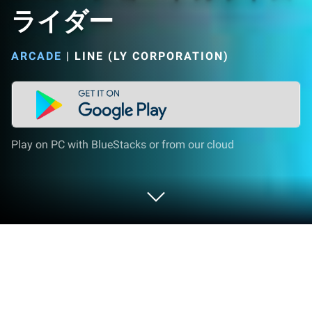
ライダー
ARCADE
|
LINE (LY CORPORATION)
Play on PC with BlueStacks or from our cloud
Play LINE：ショートカットスライダ
ー on PC or Mac